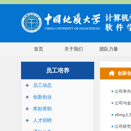
首页
关于我们
团队力量
员工培养
创新
员工动态
公司举办
创新创业
公司与金
奖励资助
z6mg
人才招聘
公司研究