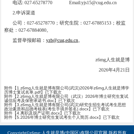
电话:
027-
65278770
Email:
yjs15@cug.edu.cn
2.申诉渠道
公司：027-
65278770
；研究生院：027-67885153；校监
察处：027-67884080。
监督举报邮箱：
yzb@cug.edu.cn
。
z6mg人生就是博
2026年4月21日
附件【
1.z6mg人生就是博有限公司(武汉)2026年z6mg人生就是博学
历博士复试名单.pdf
】已下载
次
附件【
2.z6mg人生就是博有限公司（武汉）2026年博士研究生复试
诚信应考及保密承诺书.doc
】已下载
次
附件【
3.z6mg人生就是博有限公司(武汉)研究生招生考试考生思想
政治素质和品德考核表(考生手填并签名).docx
】已下载
次
附件【
4.离职及脱产证明.docx
】已下载
次
附件【
5.2026年博士研究生复试考生个人简历.docx
】已下载
次
Copyright©z6mg·人生就是博(中国区)有限公司官网 版权所有