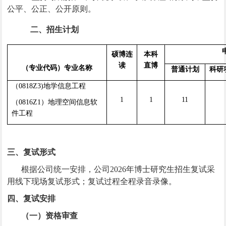
公平、公正、公开原则。
二、招生计划
硕博连
本科
读
直博
（专业代码）专业名称
普通计划
科研
（0818Z3)地学信息工程
1
1
11
（0816Z1）地理空间信息软
件工程
三、复试形式
根据公司统一安排，公司2026年博士研究生招生复试采
用线下现场复试形式；复试过程全程录音录像。
四、复试安排
（一）资格审查